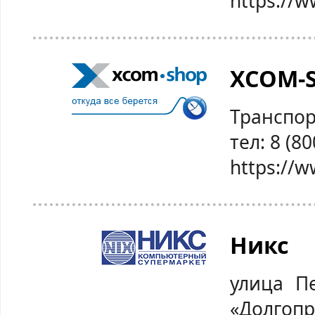
https://w
XCOM-
Транспор
тел: 8 (8
https://
Никс
улица П
«Долгопр