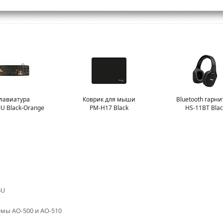
лавиатура
Коврик для мыши
Bluetooth гарни
U Black-Orange
PM-H17 Black
HS-11BT Blac
6U
емы AO-500 и AO-510