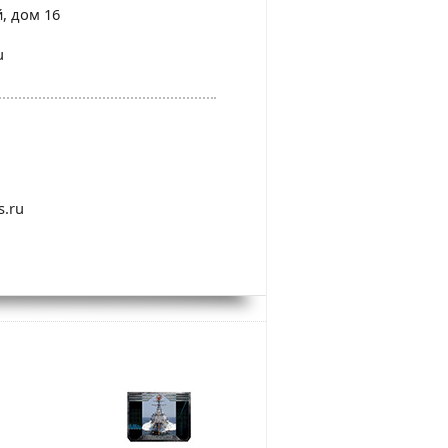
й, дом 16
u
s.ru