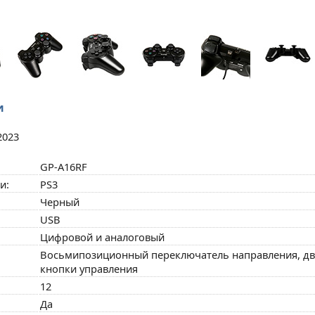
и
2023
GP-A16RF
и:
PS3
Черный
USB
Цифровой и аналоговый
Восьмипозиционный переключатель направления, два к
кнопки управления
12
Да