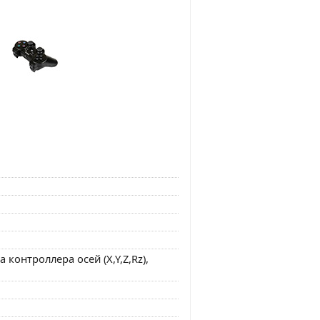
онтроллера осей (X,Y,Z,Rz),