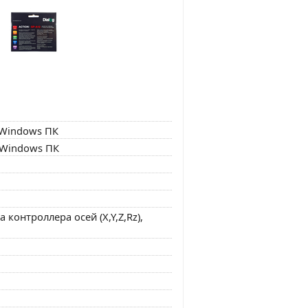
 Windows ПК
 Windows ПК
онтроллера осей (X,Y,Z,Rz),