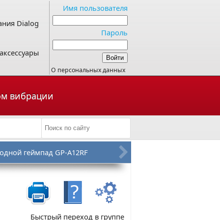
Имя пользователя
ния Dialog
Пароль
аксессуары
О персональных данных
том вибрации
одной геймпад GP-A12RF
Быстрый переход в группе